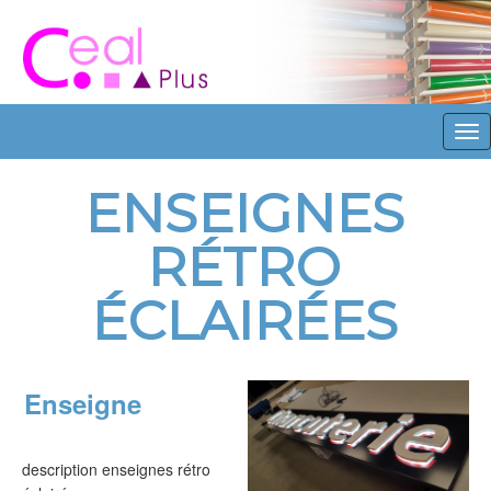
E
N
S
E
I
G
N
E
S
R
É
T
R
O
É
C
L
A
I
R
É
E
S
Enseigne
description enseignes rétro