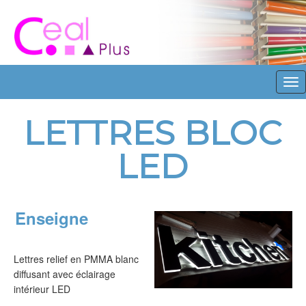
L
E
T
T
R
E
S
B
L
O
C
L
E
D
Enseigne
Lettres relief en PMMA blanc
diffusant avec éclairage
intérieur LED